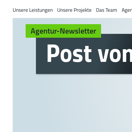
Zum
Zur
Unsere Leistungen
Unsere Projekte
Das Team
Agen
Inhalt
Navigation
springen
springen
Agentur-Newsletter
Post vo