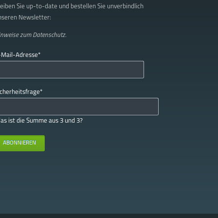
eiben Sie up-to-date und bestellen Sie unverbindlich
nseren Newsletter:
inweise zum
Datenschutz.
lichtfeld
-Mail-Adresse
*
lichtfeld
icherheitsfrage
*
as ist die Summe aus 3 und 3?
ABONNIEREN