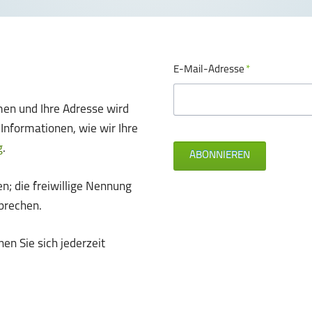
Pflichtfeld
E-Mail-Adresse
*
en und Ihre Adresse wird
nformationen, wie wir Ihre
g
.
ABONNIEREN
n; die freiwillige Nennung
prechen.
en Sie sich jederzeit