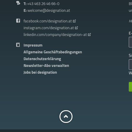
T:
+43 463 26 46 66-0
Bl
E:
welcome@designation.at
u
facebook.com/designation.at
H
instagram.com/designation.at
Pf
E
linkedin.com/company/designation-at
Impressum
Allgemeine Geschäftsbedingungen
Pf
S
Datenschutzerklärung
Newsletter-Abo verwalten
Jobs bei designation
W