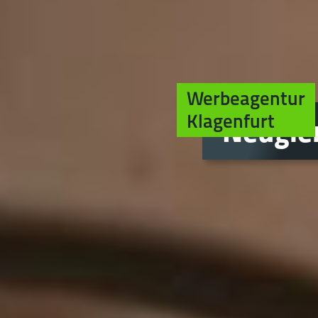
Werbeagentur
Klagenfurt
Neugier