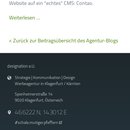
Website auf ein "echtes" CMS: Contao.
Warum
Weiterlesen …
wir
Contao
< Zurück zur Beitragsübersicht des Agentur-Blogs
statt
WordPress
verwenden
designation e.U.
Strategie | Kommunikation | Design
Werbeagentur in Klagenfurt / Kärnten
Sponheimerstraße 14
9020 Klagenfurt, Österreich
46.6222 N, 14.3012 E
///schale.mutiger.pfeffern