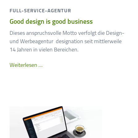
FULL-SERVICE-AGENTUR
Good design is good business
Dieses anspruchsvolle Motto verfolgt die Design-
und Werbeagentur designation seit mittlerweile
14 Jahren in vielen Bereichen.
Good
Weiterlesen …
design
is
good
business