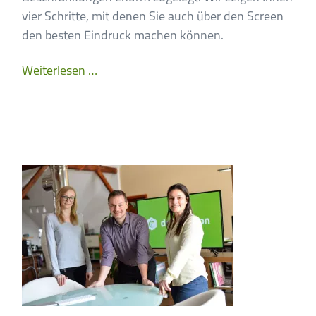
vier Schritte, mit denen Sie auch über den Screen
den besten Eindruck machen können.
4
Weiterlesen …
Schritte
zum
perfekten
Videochat-
Meeting